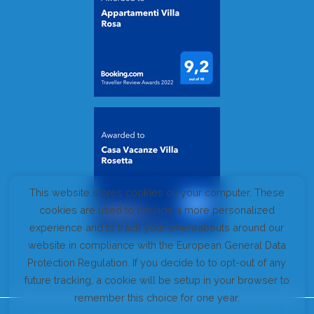
This website stores cookies on your computer. These
cookies are used to provide a more personalized
experience and to track your whereabouts around our
website in compliance with the European General Data
Protection Regulation. If you decide to to opt-out of any
future tracking, a cookie will be setup in your browser to
remember this choice for one year.