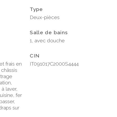
Type
Deux-pièces
Salle de bains
1, avec douche
CIN
et frais en
IT091017C2000S4444
 châssis
itrage
ation,
à laver,
uisine, fer
passer,
draps sur