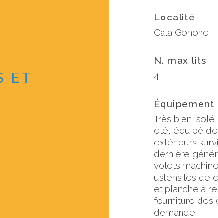
Localité
Cala Gonone
N. max lits
S ET
4
Équipement
Très bien isolé 
été, équipé de
extérieurs surv
dernière génér
volets machine 
ustensiles de c
et planche à re
fourniture des 
demande.