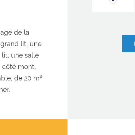
age de la
rand lit, une
it, une salle
 côté mont,
ble, de 20 m²
mer.