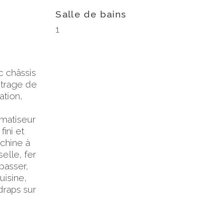
Salle de bains
1
c châssis
itrage de
ation,
imatiseur
fini et
achine à
selle, fer
passer,
uisine,
draps sur