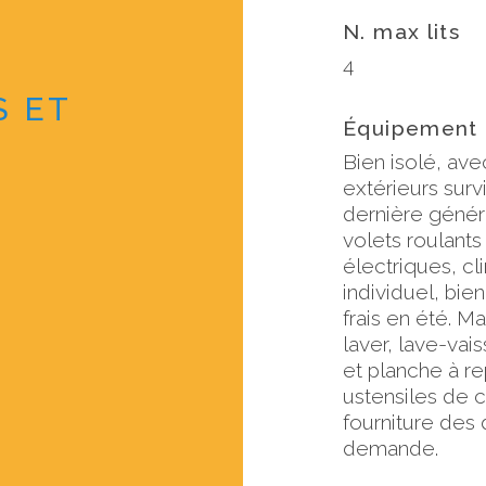
N. max lits
4
S ET
Équipement
Bien isolé, ave
extérieurs surv
dernière génér
volets roulants
électriques, cl
individuel, bien 
frais en été. M
laver, lave-vais
et planche à re
ustensiles de c
fourniture des 
demande.