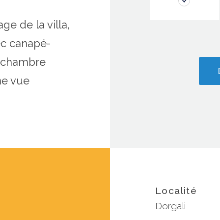
e de la villa,
ec canapé-
e chambre
ne vue
Localité
Dorgali