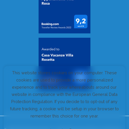
This website stores cookies on your computer. These
cookies are used to provide a more personalized
experience and to track your whereabouts around our
website in compliance with the European General Data
Protection Regulation. If you decide to to opt-out of any
future tracking, a cookie will be setup in your browser to
remember this choice for one year.