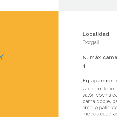
Localidad
Dorgali
Y
N. máx cam
4
Equipamient
Un dormitorio 
salón cocina c
cama doble, b
amplio patio d
metros cuadra