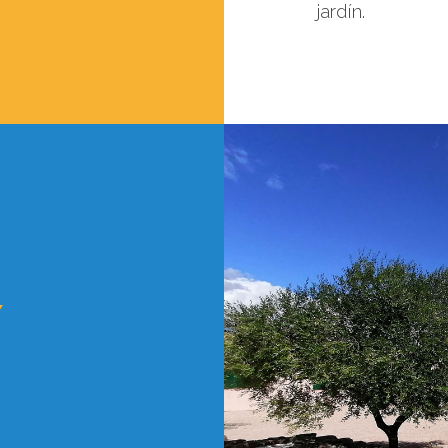
jardín.
Y