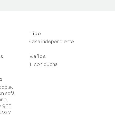
Tipo
Casa independiente
as
Baños
1, con ducha
o
doble,
on sofá
año,
e 900
dos y