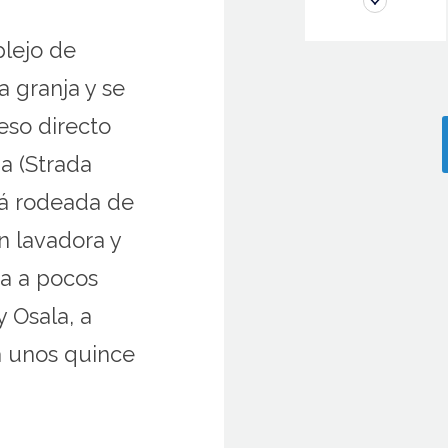
lejo de
a granja y se
eso directo
a (Strada
tá rodeada de
n lavadora y
ra a pocos
 Osala, a
a unos quince