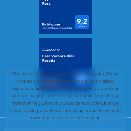
This website stores cookies on your computer. These
cookies are used to provide a more personalized
experience and to track your whereabouts around our
website in compliance with the European General Data
Protection Regulation. If you decide to to opt-out of any
future tracking, a cookie will be setup in your browser to
remember this choice for one year.