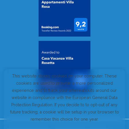
This website stores cookies on your computer. These
cookies are used to provide a more personalized
experience and to track your whereabouts around our
website in compliance with the European General Data
Protection Regulation. If you decide to to opt-out of any
future tracking, a cookie will be setup in your browser to
remember this choice for one year.