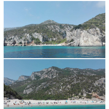
La villa ha un giardino fiorito
camere da letto matrimoniali,
di 750 metri quadri, un cortile
due bagni con doccia, una
con posti auto. Attorno alla
cucina-living con divano.letto
casa si può comunque
matrimoniale.
parcheggiare facilmente in
L'appartamento al primo
posti auto sempre liberi e
piano ha una camera da letto
gratuiti. Si respira un'aria
matrimoniale, una cucina-
salubre, nel silenzio e nella
living ed un bagno. Inoltre la
tranquillità più assoluti ed
grande terrazza consente di
ogni meta del Golfo di Orosei
mangiare all'aperto con una
è a breve distanza. Vacanze
splendida vista mare.
distensive nel mare più bello
Tutti e due gli appartamenti
d'Italia per periodi minimi di
sono dotati di lavatrice e di
una settimana. Per
tutti i confort. Lenzuola,
prenotazioni
asciugamani, biancheria e
www.calagononevacanze.org
attrezzature per la cucina,
info@calagononevacanze.org
ferro ed asse da stiro, phone,
vengono forniti dalla
proprietà.
Verrete accolti con gentilezza
e disponibilità facendovi
sentire come in famiglia.
I proprietari sono a vostra
disposizione per qualunque
necessità e per indicazioni e