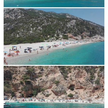
consigli su spiagge, luoghi di
interesse naturalistico,
tradizioni locali ed
enogastonomia.
www.calagononevacanze.org
+39 3492317246
info@calagononevacanze.org