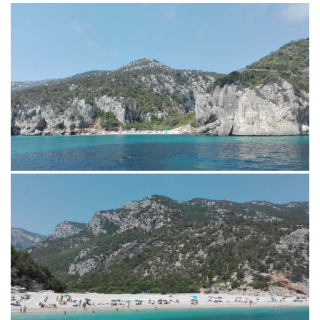
La villa ha un giardino fiorito
camere da letto matrimoniali,
di 750 metri quadri, un cortile
due bagni con doccia, una
con posti auto. Attorno alla
cucina-living con divano.letto
casa si può comunque
matrimoniale.
parcheggiare facilmente in
L'appartamento al primo
posti auto sempre liberi e
piano ha una camera da letto
gratuiti. Si respira un'aria
matrimoniale, una cucina-
salubre, nel silenzio e nella
living ed un bagno. Inoltre la
tranquillità più assoluti ed
grande terrazza consente di
ogni meta del Golfo di Orosei
mangiare all'aperto con una
è a breve distanza. Vacanze
splendida vista mare.
distensive nel mare più bello
Tutti e due gli appartamenti
d'Italia per periodi minimi di
sono dotati di lavatrice e di
una settimana. Per
tutti i confort. Lenzuola,
prenotazioni
asciugamani, biancheria e
www.calagononevacanze.org
attrezzature per la cucina,
info@calagononevacanze.org
ferro ed asse da stiro, phone,
vengono forniti dalla
proprietà.
Verrete accolti con gentilezza
e disponibilità facendovi
sentire come in famiglia.
I proprietari sono a vostra
disposizione per qualunque
necessità e per indicazioni e