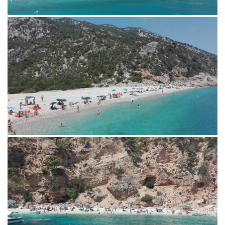
consigli su spiagge, luoghi di
interesse naturalistico,
tradizioni locali ed
enogastonomia.
www.calagononevacanze.org
+39 3492317246
info@calagononevacanze.org