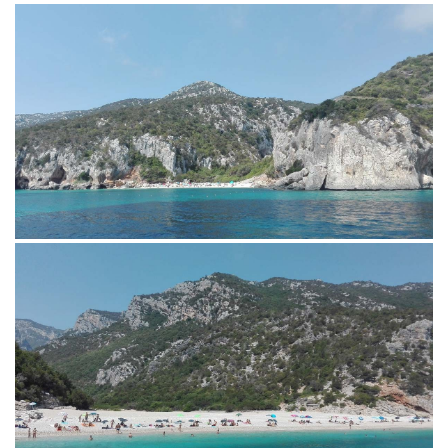
La villa ha un giardino fiorito
camere da letto matrimoniali,
di 750 metri quadri, un cortile
due bagni con doccia, una
con posti auto. Attorno alla
cucina-living con divano.letto
casa si può comunque
matrimoniale.
parcheggiare facilmente in
L'appartamento al primo
posti auto sempre liberi e
piano ha una camera da letto
gratuiti. Si respira un'aria
matrimoniale, una cucina-
salubre, nel silenzio e nella
living ed un bagno. Inoltre la
tranquillità più assoluti ed
grande terrazza consente di
ogni meta del Golfo di Orosei
mangiare all'aperto con una
è a breve distanza. Vacanze
splendida vista mare.
distensive nel mare più bello
Tutti e due gli appartamenti
d'Italia per periodi minimi di
sono dotati di lavatrice e di
una settimana. Per
tutti i confort. Lenzuola,
prenotazioni
asciugamani, biancheria e
www.calagononevacanze.org
attrezzature per la cucina,
info@calagononevacanze.org
ferro ed asse da stiro, phone,
vengono forniti dalla
proprietà.
Verrete accolti con gentilezza
e disponibilità facendovi
sentire come in famiglia.
I proprietari sono a vostra
disposizione per qualunque
necessità e per indicazioni e