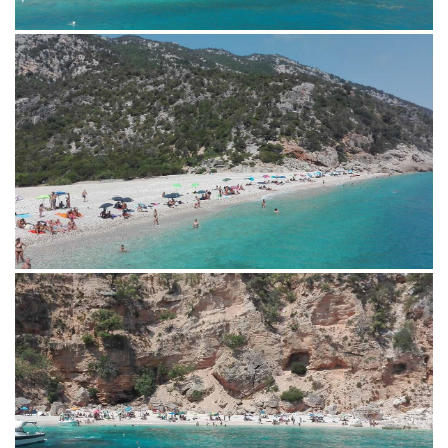
consigli su spiagge, luoghi di
interesse naturalistico,
tradizioni locali ed
enogastonomia.
www.calagononevacanze.org
+39 3492317246
info@calagononevacanze.org