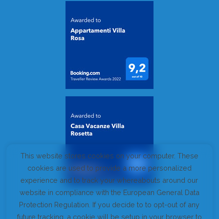
This website stores cookies on your computer. These
cookies are used to provide a more personalized
experience and to track your whereabouts around our
website in compliance with the European General Data
Protection Regulation. If you decide to to opt-out of any
future tracking, a cookie will be setup in your browser to